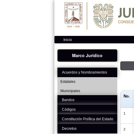
Inicio
Marco Jurídico
Acuerdos y Nombramientos
Estatales
Municipales
No.
Bandos
Códigos
1
Constitución Política del Estado
Decretos
2