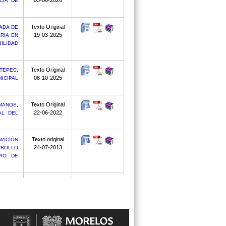
03-06-2026
CIA DE
Texto Original
ADA DE
19-03-2025
RIA EN
ILIDAD
Texto Original
TEPEC,
08-10-2025
ICIPAL
Texto Original
MANOS,
22-06-2022
AL DEL
Texto original
MACIÓN
24-07-2013
RROLLO
PIO DE
03-04-2013
A Y SE
ORELOS
Texto Original
ICIPIO
15-10-2025