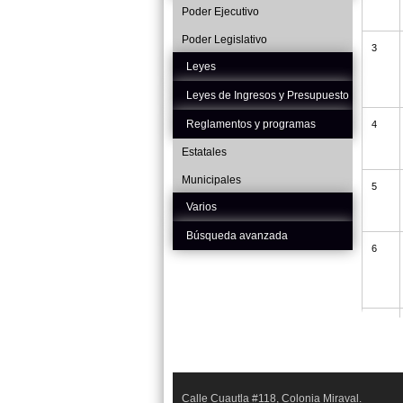
Poder Ejecutivo
Poder Legislativo
3
Leyes
Leyes de Ingresos y Presupuesto
Reglamentos y programas
4
Estatales
Municipales
5
Varios
Búsqueda avanzada
6
7
8
Calle Cuautla #118, Colonia Miraval.