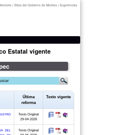
irectorio
|
Sitios del Gobierno de Morelos
|
Sugerencias
co Estatal vigente
epec
Última
Texto vigente
reforma
Texto Original
GISTRO
29-04-2026
Texto Original
VA DEL