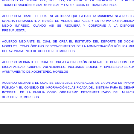
MUNICIPIO DE XOCHITEPEC, MORELOS, EN VISTA DE LA CREACIÓN DE LA AGEN
TRANSFORMACIÓN DIGITAL MUNICIPAL Y LA DIRECCIÓN DE TRANSPARENCIA
ACUERDO MEDIANTE EL CUAL SE AUTORIZA QUE LA GACETA MUNICIPAL SEA PUBLIC
MANERA PERMANENTE A TRAVÉS DE MEDIOS DIGITALES Y EN FORMA EXTRAORDINA
MEDIO IMPRESO, CUANDO ASÍ SE REQUIERA Y CONFORME A LA DISPONIB
PRESUPUESTAL
ACUERDO MEDIANTE EL CUAL SE CREA EL INSTITUTO DEL DEPORTE DE XOCHI
MORELOS, COMO ÓRGANO DESCONCENTRADO DE LA ADMINISTRACIÓN PÚBLICA MUN
DEL AYUNTAMIENTO DE XOCHITEPEC, MORELOS
ACUERDO MEDIANTE EL CUAL SE CREA LA DIRECCIÓN GENERAL DE DERECHOS HU
DISCAPACIDAD, GRUPOS VULNERABLES, INCLUSIÓN SOCIAL Y DIVERSIDAD SEXU
AYUNTAMIENTO DE XOCHITEPEC, MORELOS
ACUERDO MEDIANTE EL CUAL SE ESTABLECE LA CREACIÓN DE LA UNIDAD DE INFOR
PÚBLICA Y EL CONSEJO DE INFORMACIÓN CLASIFICADA DEL SISTEMA PARA EL DESA
INTEGRAL DE LA FAMILIA COMO ORGANISMO DESCENTRALIZADO DEL MUNICI
XOCHITEPEC, MORELOS
ACUERDO MEDIANTE EL CUAL SE ESTABLECE LA UNIDAD DE INFORMACIÓN PÚBLIC
CREA EL CONSEJO DE INFORMACIÓN CLASIFICADA DEL MUNICIPIO DE XOCHITEPEC, M
ACUERDO MEDIANTE EL CUAL SE INSTALA EL CONSEJO LOCAL DE TUTELAS DEL MUN
DE XOCHITEPEC, MORELOS